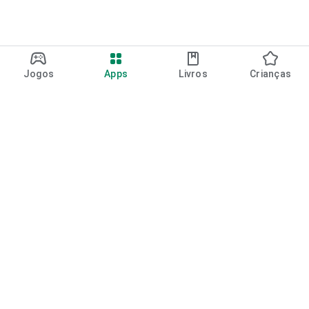
Jogos
Apps
Livros
Crianças
Google Play
Play Pass
Pontos do Play Points
Vales-presente
Resgatar
Política de reembolso