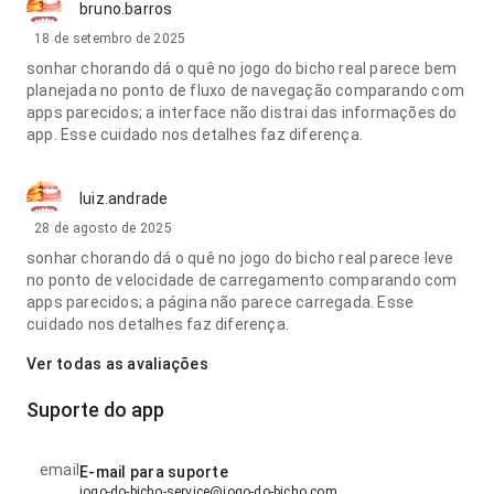
bruno.barros
18 de setembro de 2025
sonhar chorando dá o quê no jogo do bicho real parece bem
planejada no ponto de fluxo de navegação comparando com
apps parecidos; a interface não distrai das informações do
app. Esse cuidado nos detalhes faz diferença.
luiz.andrade
28 de agosto de 2025
sonhar chorando dá o quê no jogo do bicho real parece leve
no ponto de velocidade de carregamento comparando com
apps parecidos; a página não parece carregada. Esse
cuidado nos detalhes faz diferença.
Ver todas as avaliações
Suporte do app
email
E-mail para suporte
jogo-do-bicho-service@jogo-do-bicho.com