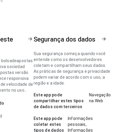
os
 este
Segurança dos dados
Sua segurança começa quando você
entende como os desenvolvedores
 bolsadeapostas
coletam e compartilham seus dados.
ova sociedad
As práticas de segurança e privacidade
postas versão
podem variar de acordo com o uso, a
ece responsiva
região e a idade.
 de velocidade de
mento no uso
Este app pode
Navegação
petido; a
compartilhar estes tipos
na Web
 não distrai das
do
de dados com terceiros
ões do app. A
eixa uma
il
Este app pode
Informações
o limpa e
coletar estes
pessoais,
tipos de dados
Informações