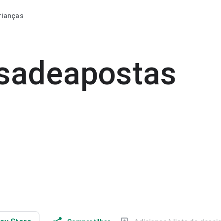
rianças
lsadeapostas