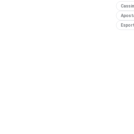
sociedad
Cassi
versão n
Apost
no ponto
da tela 
Espor
longas; a
evita pa
desneces
passa ma
usuário.