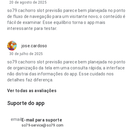
20 de agosto de 2025
so79 cachorro slot previsão parece bem planejada no ponto
de fluxo de navegação para um visitante novo; o conteúdo é
fácil de examinar. Esse equilíbrio torna o app mais
interessante para testar.
jose.cardoso
30 de julho de 2025
so79 cachorro slot previsão parece bem planejada no ponto
de organização da tela em uma consulta rápida; a interface
não distrai das informações do app. Esse cuidado nos
detalhes faz diferença.
Ver todas as avaliações
Suporte do app
email
E-mail para suporte
so79-service@so79.com