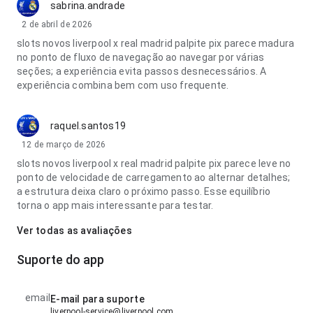
sabrina.andrade
2 de abril de 2026
slots novos liverpool x real madrid palpite pix parece madura
no ponto de fluxo de navegação ao navegar por várias
seções; a experiência evita passos desnecessários. A
experiência combina bem com uso frequente.
raquel.santos19
12 de março de 2026
slots novos liverpool x real madrid palpite pix parece leve no
ponto de velocidade de carregamento ao alternar detalhes;
a estrutura deixa claro o próximo passo. Esse equilíbrio
torna o app mais interessante para testar.
Ver todas as avaliações
Suporte do app
email
E-mail para suporte
liverpool-service@liverpool.com