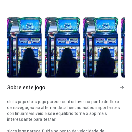
Sobre este jogo
slots jogo slots jogo parece confortável no ponto de fluxo
de navegação ao alternar detalhes; as ações importantes
continuam visíveis. Esse equilíbrio torna o app mais
interessante para testar.
slots jogo parece fluida no ponto de velocidade de