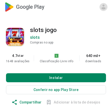
Google Play
slots jogo
slots
Compras no app
4.7
640 mil+
star
1648 avaliações
Classificação Livre
info
downloads
Instalar
Conferir no app Play Store
Compartilhar
Adicionar à lista de desejos