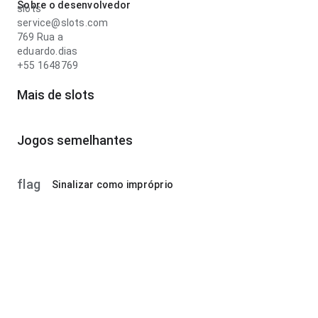
Sobre o desenvolvedor
slots
service@slots.com
769 Rua a
eduardo.dias
+55 1648769
Mais de slots
Jogos semelhantes
flag
Sinalizar como impróprio