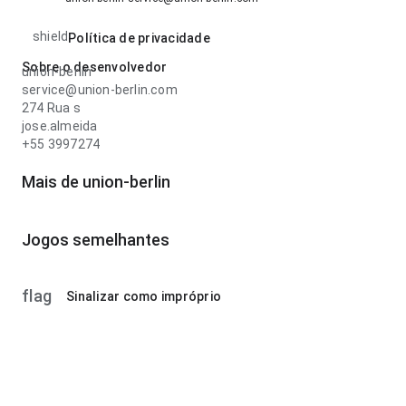
shield
Política de privacidade
Sobre o desenvolvedor
union-berlin
service@union-berlin.com
274 Rua s
jose.almeida
+55 3997274
Mais de union-berlin
Jogos semelhantes
flag
Sinalizar como impróprio