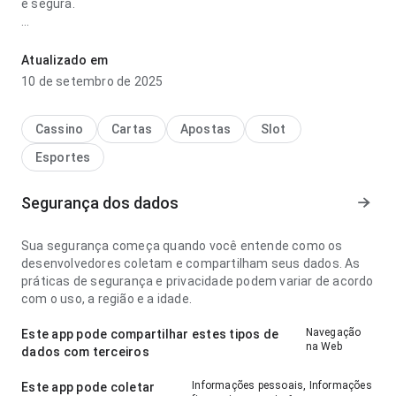
e segura.
slot gratis union berlin x freiburg palpite 2026 parece fluida
no ponto de velocidade de carregamento ao voltar para a
Atualizado em
página depois; o conteúdo é fácil de examinar. Esse
10 de setembro de 2025
equilíbrio torna o app mais interessante para testar.
Cassino
Cartas
Apostas
Slot
Esportes
Segurança dos dados
Sua segurança começa quando você entende como os
desenvolvedores coletam e compartilham seus dados. As
práticas de segurança e privacidade podem variar de acordo
com o uso, a região e a idade.
Navegação
Este app pode compartilhar estes tipos de
na Web
dados com terceiros
Informações pessoais, Informações
Este app pode coletar