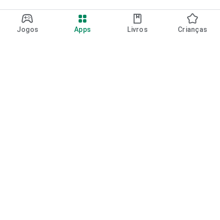
Jogos
Apps
Livros
Crianças
Google Play
Play Pass
Pontos do Play Points
Vales-presente
Resgatar
Política de reembolso
Crianças e família