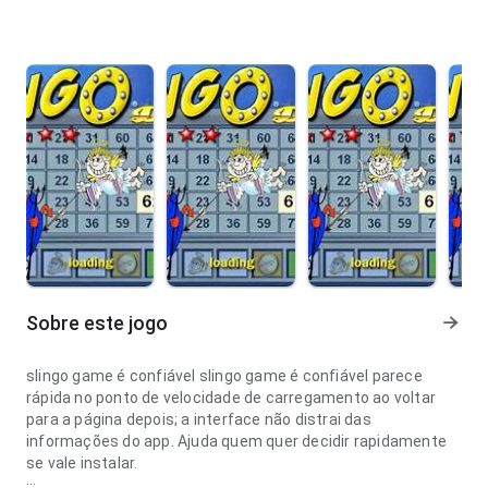
Sobre este jogo
slingo game é confiável slingo game é confiável parece
rápida no ponto de velocidade de carregamento ao voltar
para a página depois; a interface não distrai das
informações do app. Ajuda quem quer decidir rapidamente
se vale instalar.