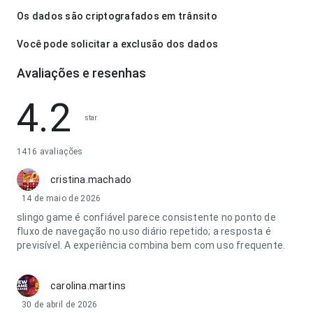
Os dados são criptografados em trânsito
Você pode solicitar a exclusão dos dados
Avaliações e resenhas
4.2
star
1416 avaliações
cristina.machado
14 de maio de 2026
slingo game é confiável parece consistente no ponto de
fluxo de navegação no uso diário repetido; a resposta é
previsível. A experiência combina bem com uso frequente.
carolina.martins
30 de abril de 2026