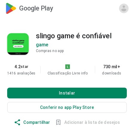
Google Play
slingo game é confiável
game
Compras no app
4.2
730 mil+
star
1416 avaliações
Classificação Livre
info
downloads
Instalar
Conferir no app Play Store
Compartilhar
Adicionar à lista de desejos