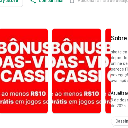
lay Store
Compartilhar
Adicionar à lista de desej
Sobre 
skate ca
deposito
online s
parece fl
navegaçã
avaliaçõe
parece n
detalhes
Atualiz
9 de de
skate ca
de 2025
deposito
ponto de
carrega
Cassi
rápida; 