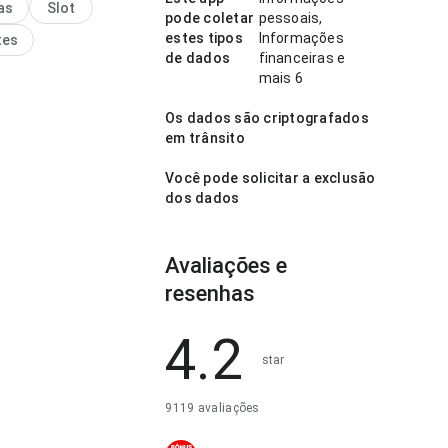
as
Slot
r pesada. Isso passa
pode coletar
pessoais,
fiança ao usuário.
estes tipos
Informações
tes
de dados
financeiras e
mais 6
Os dados são criptografados
em trânsito
Você pode solicitar a exclusão
dos dados
Avaliações e
resenhas
4.2
star
9119 avaliações