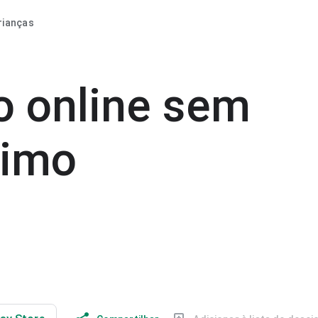
rianças
o online sem
nimo