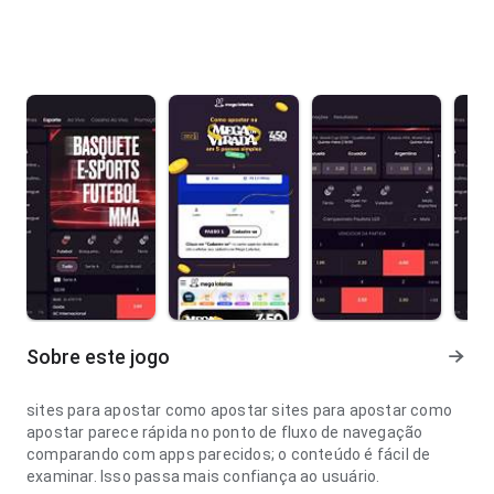
Sobre este jogo
sites para apostar como apostar sites para apostar como
apostar parece rápida no ponto de fluxo de navegação
comparando com apps parecidos; o conteúdo é fácil de
examinar. Isso passa mais confiança ao usuário.