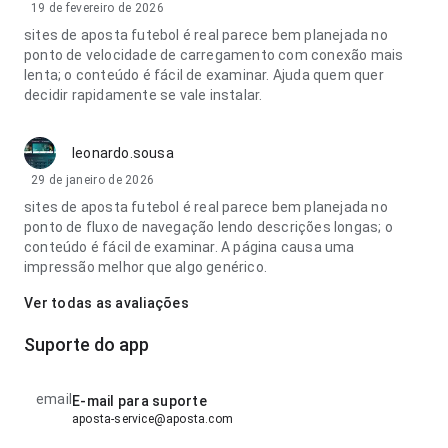
19 de fevereiro de 2026
sites de aposta futebol é real parece bem planejada no
ponto de velocidade de carregamento com conexão mais
lenta; o conteúdo é fácil de examinar. Ajuda quem quer
decidir rapidamente se vale instalar.
leonardo.sousa
29 de janeiro de 2026
sites de aposta futebol é real parece bem planejada no
ponto de fluxo de navegação lendo descrições longas; o
conteúdo é fácil de examinar. A página causa uma
impressão melhor que algo genérico.
Ver todas as avaliações
Suporte do app
email
E-mail para suporte
aposta-service@aposta.com