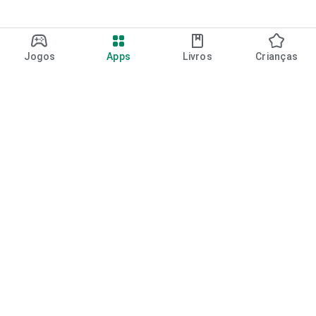
Jogos
Apps
Livros
Crianças
Google Play
Play Pass
Pontos do Play Points
Vales-presente
Resgatar
Política de reembolso