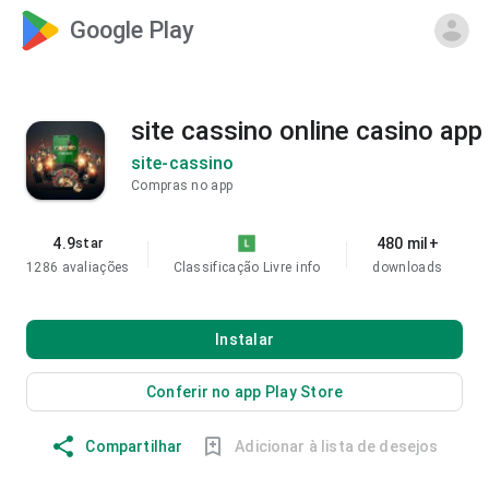
Google Play
site cassino online casino app
site-cassino
Compras no app
4.9
480 mil+
star
1286 avaliações
Classificação Livre
info
downloads
Instalar
Conferir no app Play Store
Compartilhar
Adicionar à lista de desejos