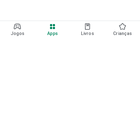
Jogos
Apps
Livros
Crianças
Google Play
Play Pass
Pontos do Play Points
Vales-presente
Resgatar
Política de reembolso