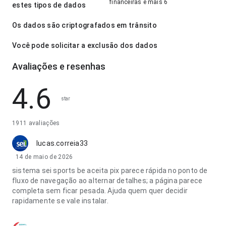
financeiras e mais 6
estes tipos de dados
Os dados são criptografados em trânsito
Você pode solicitar a exclusão dos dados
Avaliações e resenhas
4.6
star
1911 avaliações
lucas.correia33
14 de maio de 2026
sistema sei sports be aceita pix parece rápida no ponto de
fluxo de navegação ao alternar detalhes; a página parece
completa sem ficar pesada. Ajuda quem quer decidir
rapidamente se vale instalar.