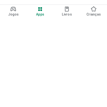
Jogos
Apps
Livros
Crianças
Google Play
Play Pass
Pontos do Play Points
Vales-presente
Resgatar
Política de reembolso
Crianças e família