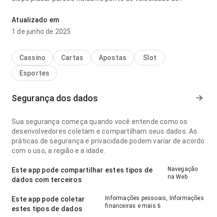
carregamento no uso diário repetido; os rótulos são fáceis
de acompanhar. Esse cuidado nos detalhes faz diferença.
Atualizado em
1 de junho de 2025
Cassino
Cartas
Apostas
Slot
Esportes
Segurança dos dados
Sua segurança começa quando você entende como os
desenvolvedores coletam e compartilham seus dados. As
práticas de segurança e privacidade podem variar de acordo
com o uso, a região e a idade.
Navegação
Este app pode compartilhar estes tipos de
na Web
dados com terceiros
Informações pessoais, Informações
Este app pode coletar
financeiras e mais 6
estes tipos de dados