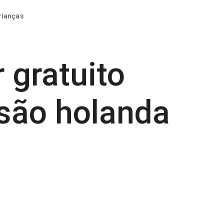
rianças
r gratuito
são holanda