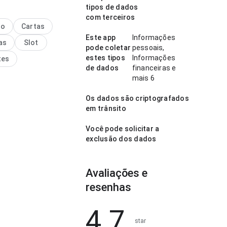
iator gratuito segunda
tipos de dados
holanda resultado parece
com terceiros
nte no ponto de fluxo de
no
Cartas
o ao voltar para a página
Este app
Informações
as
Slot
 hierarquia visual parece
pode coletar
pessoais,
O resultado geral parece
estes tipos
Informações
tes
e maduro.
de dados
financeiras e
mais 6
Os dados são criptografados
em trânsito
Você pode solicitar a
exclusão dos dados
Avaliações e
resenhas
4.7
star