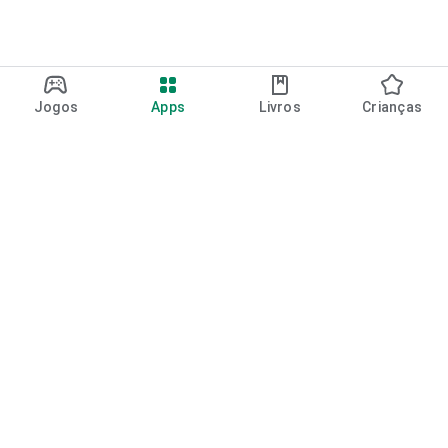
Jogos
Apps
Livros
Crianças
Google Play
Play Pass
Pontos do Play Points
Vales-presente
Resgatar
Política de reembolso