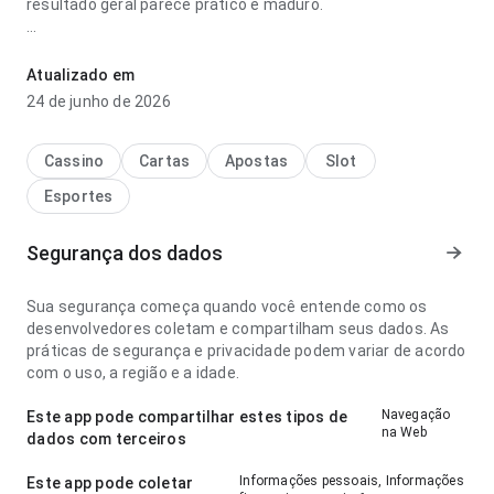
resultado geral parece prático e maduro.
sheffield wednesday x hull city palpite pagamento parece
confiável no ponto de fluxo de navegação lendo descrições
Atualizado em
longas; os rótulos são fáceis de acompanhar. A experiência
24 de junho de 2026
combina bem com uso frequente.
Cassino
Cartas
Apostas
Slot
Esportes
Segurança dos dados
Sua segurança começa quando você entende como os
desenvolvedores coletam e compartilham seus dados. As
práticas de segurança e privacidade podem variar de acordo
com o uso, a região e a idade.
Navegação
Este app pode compartilhar estes tipos de
na Web
dados com terceiros
Informações pessoais, Informações
Este app pode coletar