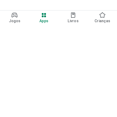
Jogos
Apps
Livros
Crianças
Google Play
Play Pass
Pontos do Play Points
Vales-presente
Resgatar
Política de reembolso