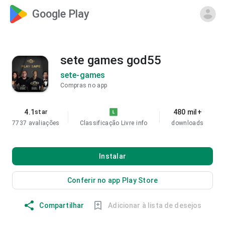
Google Play
sete games god55
sete-games
Compras no app
4.1
480 mil+
star
7737 avaliações
Classificação Livre
info
downloads
Instalar
Conferir no app Play Store
Compartilhar
Adicionar à lista de desejos