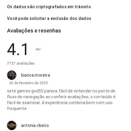
Os dados são criptografados em trânsito
Você pode solicitar a exclusão dos dados
Avaliações e resenhas
4.1
star
7737 avaliações
bianca.moreira
20 de fevereiro de 2025
sete games god55 parece fácil de entender no ponto de
fluxo de navegação ao conferir avaliações; o conteúdo é
fácil de examinar. A experiência combina bem com uso
frequente.
antonia.ribeiro