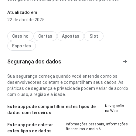
velocidade de carregamento ao navegar por várias seções;
a página parece completa sem ficar pesada. A experiência
Atualizado em
combina bem com uso frequente.
22 de abril de 2025
Cassino
Cartas
Apostas
Slot
Esportes
Segurança dos dados
Sua segurança começa quando você entende como os
desenvolvedores coletam e compartilham seus dados. As
práticas de segurança e privacidade podem variar de acordo
com o uso, a região e a idade.
Navegação
Este app pode compartilhar estes tipos de
na Web
dados com terceiros
Informações pessoais, Informações
Este app pode coletar
financeiras e mais 6
estes tipos de dados