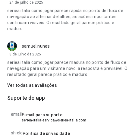
24 de julho de 2025
seriea italia como jogar parece rápida no ponto de fluxo de
navegação ao alternar detalhes; as ações importantes
continuam visíveis. O resultado geral parece prático e
maduro.
samuel.nunes
3 de julho de 2025
seriea italia como jogar parece madura no ponto de fluxo de
navegação para um visitante novo; a resposta é previsível. O
resultado geral parece prático e maduro.
Ver todas as avaliações
Suporte do app
email
E-mail para suporte
seriea-italia-service@seriea-italia.com
shield
Política de privacidade