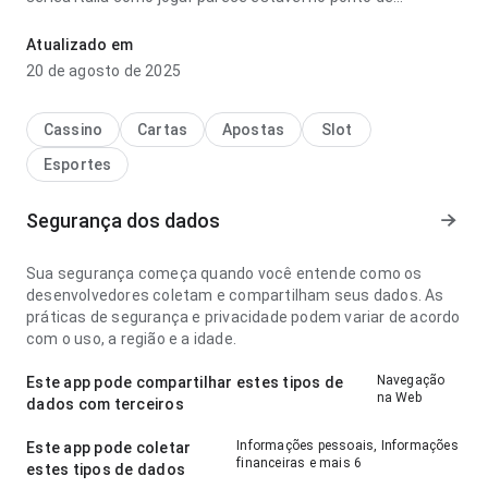
velocidade de carregamento lendo descrições longas; a
estrutura deixa claro o próximo passo. Isso passa mais
Atualizado em
confiança ao usuário.
20 de agosto de 2025
Cassino
Cartas
Apostas
Slot
Esportes
Segurança dos dados
Sua segurança começa quando você entende como os
desenvolvedores coletam e compartilham seus dados. As
práticas de segurança e privacidade podem variar de acordo
com o uso, a região e a idade.
Navegação
Este app pode compartilhar estes tipos de
na Web
dados com terceiros
Informações pessoais, Informações
Este app pode coletar
financeiras e mais 6
estes tipos de dados