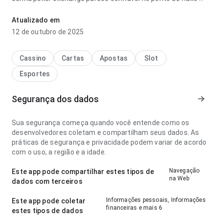
navegação em uma tela menor; os rótulos são fáceis de
acompanhar. Isso passa mais confiança ao usuário.
Atualizado em
12 de outubro de 2025
Cassino
Cartas
Apostas
Slot
Esportes
Segurança dos dados
Sua segurança começa quando você entende como os
desenvolvedores coletam e compartilham seus dados. As
práticas de segurança e privacidade podem variar de acordo
com o uso, a região e a idade.
Navegação
Este app pode compartilhar estes tipos de
na Web
dados com terceiros
Informações pessoais, Informações
Este app pode coletar
financeiras e mais 6
estes tipos de dados