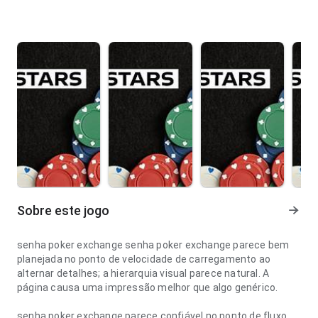
Sobre este jogo
senha poker exchange senha poker exchange parece bem
planejada no ponto de velocidade de carregamento ao
alternar detalhes; a hierarquia visual parece natural. A
página causa uma impressão melhor que algo genérico.
senha poker exchange parece confiável no ponto de fluxo de