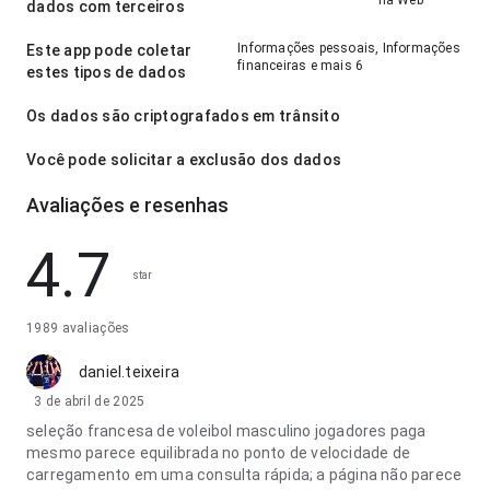
na Web
dados com terceiros
Informações pessoais, Informações
Este app pode coletar
financeiras e mais 6
estes tipos de dados
Os dados são criptografados em trânsito
Você pode solicitar a exclusão dos dados
Avaliações e resenhas
4.7
star
1989 avaliações
daniel.teixeira
3 de abril de 2025
seleção francesa de voleibol masculino jogadores paga
mesmo parece equilibrada no ponto de velocidade de
carregamento em uma consulta rápida; a página não parece