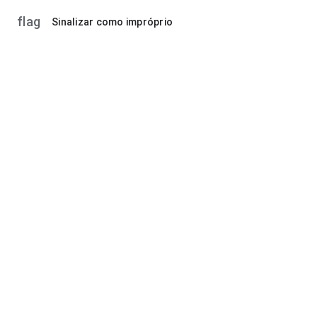
flag
Sinalizar como impróprio