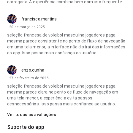
carregada. A experiência combina bem com uso frequente.
francisca.martins
20 de março de 2025
seleção francesa de voleibol masculino jogadores paga
mesmo parece consistente no ponto de fluxo de navegação
em uma tela menor; a interface não distrai das informações
do app. Isso passa mais confiança ao usuário.
enzo.cunha
27 de fevereiro de 2025
seleção francesa de voleibol masculino jogadores paga
mesmo parece clara no ponto de fluxo de navegação em
uma tela menor; a experiência evita passos
desnecessários. Isso passa mais confiança ao usuário.
Ver todas as avaliações
Suporte do app