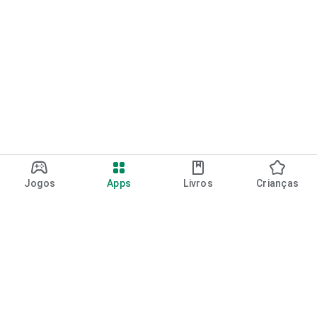
Jogos
Apps
Livros
Crianças
Google Play