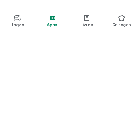
Jogos
Apps
Livros
Crianças
Google Play
Play Pass
Pontos do Play Points
Vales-presente
Resgatar
Política de reembolso