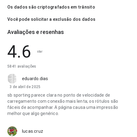
Os dados são criptografados em trânsito
Você pode solicitar a exclusão dos dados
Avaliações e resenhas
4.6
star
5841 avaliações
eduardo.dias
3 de abril de 2025
sb sporting parece clara no ponto de velocidade de
carregamento com conexão mais lenta; os rótulos são
fáceis de acompanhar. A página causa uma impressão
melhor que algo genérico.
lucas.cruz