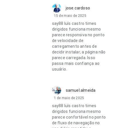
jose.cardoso
15 de maio de 2025
say88 luís castro times
dirigidos funciona mesmo
parece responsiva no ponto
de velocidade de
carregamento antes de
decidir instalar; a página não
parece carregada. Isso
passa mais confiança ao
usuário.
samuel.almeida
1 de maio de 2025
say88 luís castro times
dirigidos funciona mesmo
parece confortável no ponto
de fluxo de navegação no