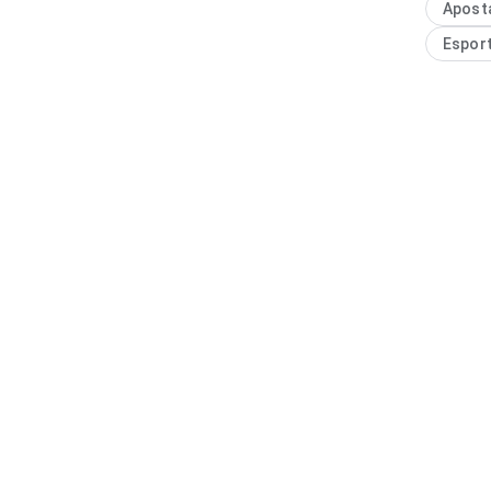
Apost
carregad
bem com 
Espor