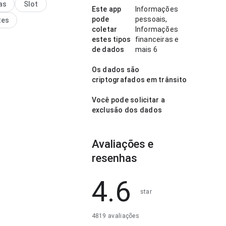
as
Slot
a. A experiência combina
Este app
Informações
uso frequente.
pode
pessoais,
tes
coletar
Informações
estes tipos
financeiras e
de dados
mais 6
Os dados são
criptografados em trânsito
Você pode solicitar a
exclusão dos dados
Avaliações e
resenhas
4.6
star
4819 avaliações