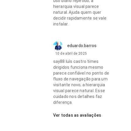
uso diário repetido; a
hierarquia visual parece
natural. Ajuda quem quer
decidir rapidamente se vale
instalar.
eduardo.barros
10 de abril de 2025
say88 luís castro times
dirigidos funciona mesmo
parece confiável no ponto de
fluxo de navegação para um
visitante novo; a hierarquia
visual parece natural. Esse
cuidado nos detalhes faz
diferença.
Ver todas as avaliações