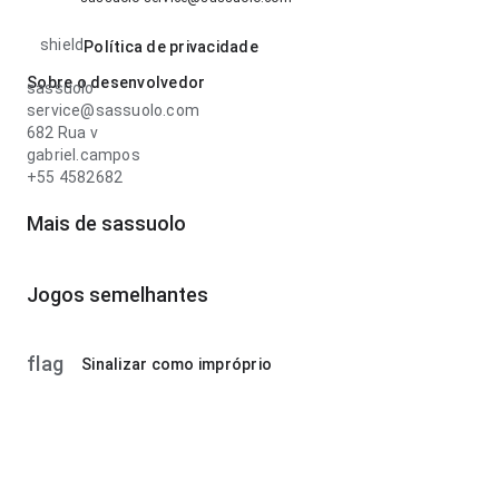
shield
Política de privacidade
Sobre o desenvolvedor
sassuolo
service@sassuolo.com
682 Rua v
gabriel.campos
+55 4582682
Mais de sassuolo
Jogos semelhantes
flag
Sinalizar como impróprio