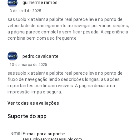
guilherme.ramos
3 de abril de 2025
sassuolo x atalanta palpite real parece leve no ponto de
velocidade de carregamento ao navegar por várias seções;
a página parece completa sem ficar pesada. A experiência
combina bem com uso frequente.
pedro.cavalcante
13 de março de 2025
sassuolo x atalanta palpite real parece leve no ponto de
fluxo de navegação lendo descrições longas; as ações
importantes continuam visíveis. A página deixa uma
impressão limpa e segura.
Ver todas as avaliações
Suporte do app
email
E-mail para suporte
sassuolo-service@sassuolo.com