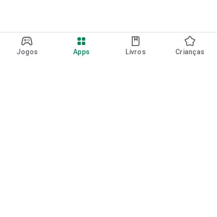
Jogos
Apps
Livros
Crianças
Google Play
Play Pass
Pontos do Play Points
Vales-presente
Resgatar
Política de reembolso