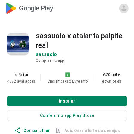
Google Play
sassuolo x atalanta palpite
real
sassuolo
Compras no app
4.5
670 mil+
star
4582 avaliações
Classificação Livre
info
downloads
Instalar
Conferir no app Play Store
Compartilhar
Adicionar à lista de desejos