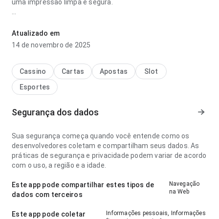
uma impressão limpa e segura.
sao paulo x ferroviaria feminino palpite resultado parece
equilibrada no ponto de velocidade de carregamento ao
Atualizado em
voltar para a página depois; o conteúdo é fácil de examinar.
14 de novembro de 2025
O resultado geral parece prático e maduro.
Cassino
Cartas
Apostas
Slot
Esportes
Segurança dos dados
Sua segurança começa quando você entende como os
desenvolvedores coletam e compartilham seus dados. As
práticas de segurança e privacidade podem variar de acordo
com o uso, a região e a idade.
Navegação
Este app pode compartilhar estes tipos de
na Web
dados com terceiros
Informações pessoais, Informações
Este app pode coletar