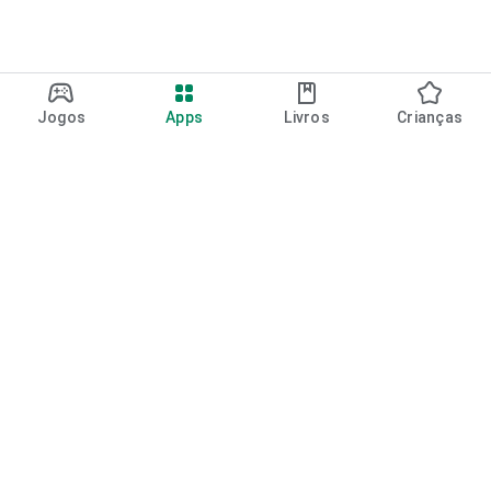
Jogos
Apps
Livros
Crianças
Google Play
Play Pass
Pontos do Play Points
Vales-presente
Resgatar
Política de reembolso