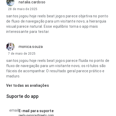
natalia.cardoso
28 de maio de 2025
santos jogou hoje reels beat jogos parece objetiva no ponto
de fluxo de navegação para um visitante novo; a hierarquia
visual parece natural. Esse equilíbrio torna o app mais
interessante para testar.
monica.souza
7 de maio de 2025
santos jogou hoje reels beat jogos parece fluida no ponto de
fluxo de navegação para um visitante novo; os rótulos são
fáceis de acompanhar. O resultado geral parece prático e
maduro.
Ver todas as avaliações
Suporte do app
email
E-mail para suporte
reels-service@reels.com