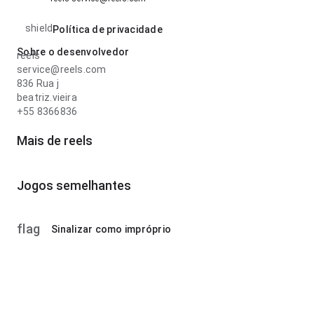
shield
Política de privacidade
Sobre o desenvolvedor
reels
service@reels.com
836 Rua j
beatriz.vieira
+55 8366836
Mais de reels
Jogos semelhantes
flag
Sinalizar como impróprio