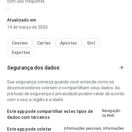
com uso frequente.
san lorenzo x san martin palpite funciona parece
confortável no ponto de velocidade de carregamento em
Atualizado em
uma tela menor; a página parece completa sem ficar
14 de março de 2026
pesada. A página causa uma impressão melhor que algo
genérico.
Cassino
Cartas
Apostas
Slot
Esportes
Segurança dos dados
Sua segurança começa quando você entende como os
desenvolvedores coletam e compartilham seus dados. As
práticas de segurança e privacidade podem variar de acordo
com o uso, a região e a idade.
Navegação
Este app pode compartilhar estes tipos de
na Web
dados com terceiros
Informações pessoais, Informações
Este app pode coletar