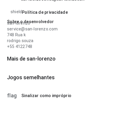
shield
Política de privacidade
Sobre o desenvolvedor
san-lorenzo
service@san-lorenzo.com
748 Rua k
rodrigo.souza
+55 4122748
Mais de san-lorenzo
Jogos semelhantes
flag
Sinalizar como impróprio