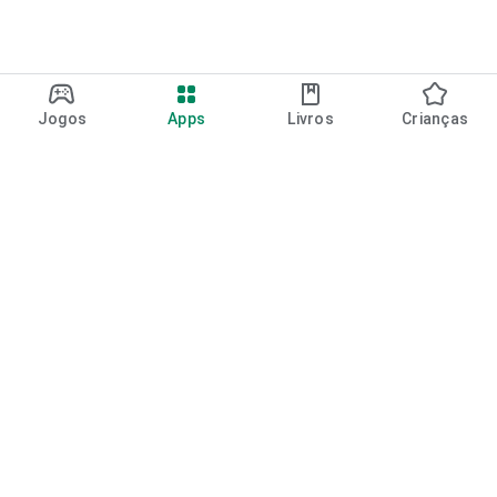
Jogos
Apps
Livros
Crianças
Google Play
Play Pass
Pontos do Play Points
Vales-presente
Resgatar
Política de reembolso