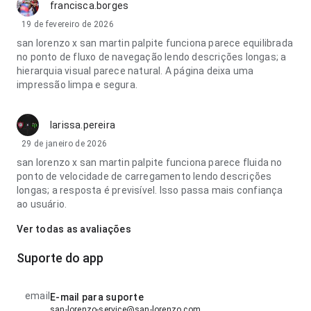
francisca.borges
19 de fevereiro de 2026
san lorenzo x san martin palpite funciona parece equilibrada
no ponto de fluxo de navegação lendo descrições longas; a
hierarquia visual parece natural. A página deixa uma
impressão limpa e segura.
larissa.pereira
29 de janeiro de 2026
san lorenzo x san martin palpite funciona parece fluida no
ponto de velocidade de carregamento lendo descrições
longas; a resposta é previsível. Isso passa mais confiança
ao usuário.
Ver todas as avaliações
Suporte do app
email
E-mail para suporte
san-lorenzo-service@san-lorenzo.com