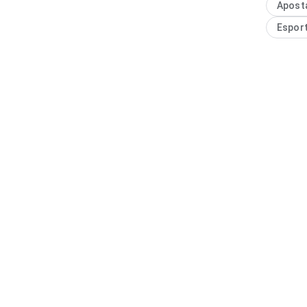
Apost
causa u
que algo 
Espor