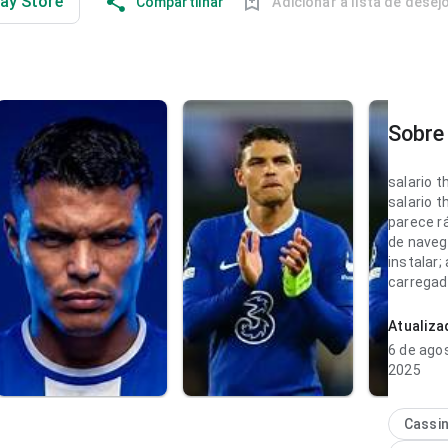
lay Store
Compartilhar
Adicionar à lista de desej
Sobre 
salario t
salario t
parece r
de naveg
instalar;
carregad
combina
frequent
Atualiz
6 de ago
salario t
2025
parece e
velocida
antes de 
Cassi
resposta 