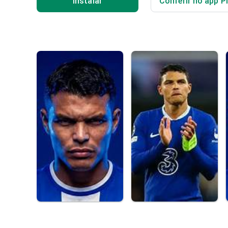
Instalar
Conferir no app P