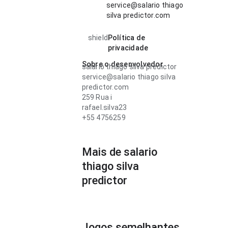
service@salario thiago
silva predictor.com
shield
Política de
privacidade
Sobre o desenvolvedor
salario thiago silva predictor
service@salario thiago silva
predictor.com
259 Rua i
rafael.silva23
+55 4756259
Mais de salario
thiago silva
predictor
Jogos semelhantes