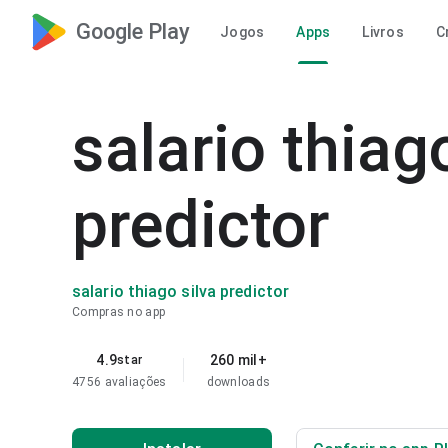
Google Play
Jogos
Apps
Livros
C
salario thiag
predictor
salario thiago silva predictor
Compras no app
4.9
260 mil+
star
4756 avaliações
downloads