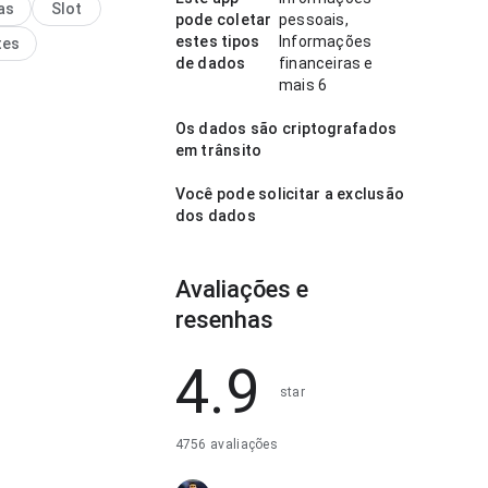
as
Slot
ma impressão melhor
pode coletar
pessoais,
genérico.
estes tipos
Informações
tes
de dados
financeiras e
mais 6
Os dados são criptografados
em trânsito
Você pode solicitar a exclusão
dos dados
Avaliações e
resenhas
4.9
star
4756 avaliações