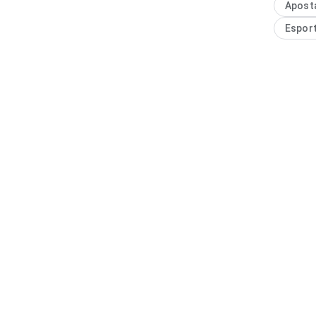
Apost
carrega
menor; a 
Espor
natural. 
prático 