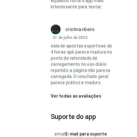
equilíbrio torna o app mais
interessante para testar.
cristina.ribeiro
31 de julho de 2025
sala de apostas esportivas de
4 horas apk parece madura no
ponto de velocidade de
carregamento no uso diário
repetido; a página não parece
carregada. O resultado geral
parece prático e maduro.
Ver todas as avaliações
Suporte do app
email
E-mail para suporte