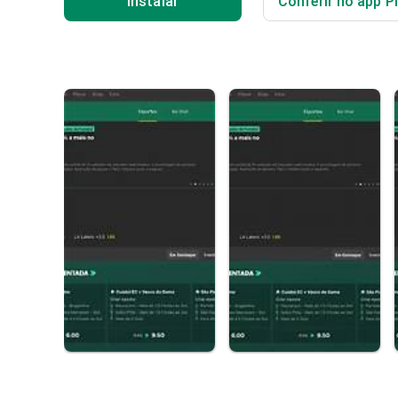
Instalar
Conferir no app P