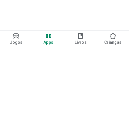
Jogos
Apps
Livros
Crianças
Google Play
Play Pass
Pontos do Play Points
Vales-presente
Resgatar