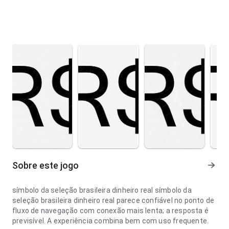
Sobre este jogo
símbolo da seleção brasileira dinheiro real símbolo da
seleção brasileira dinheiro real parece confiável no ponto de
fluxo de navegação com conexão mais lenta; a resposta é
previsível. A experiência combina bem com uso frequente.