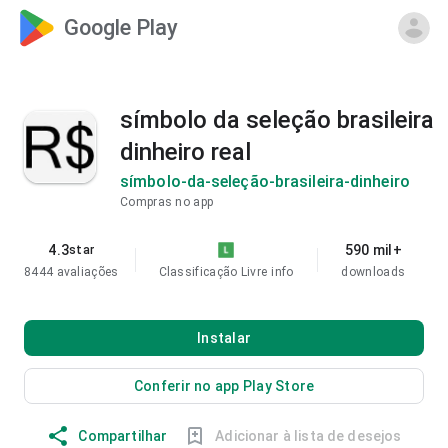
Google Play
símbolo da seleção brasileira
dinheiro real
símbolo-da-seleção-brasileira-dinheiro
Compras no app
4.3
590 mil+
star
8444 avaliações
Classificação Livre
info
downloads
Instalar
Conferir no app Play Store
Compartilhar
Adicionar à lista de desejos