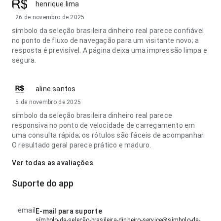
henrique.lima
26 de novembro de 2025
símbolo da seleção brasileira dinheiro real parece confiável
no ponto de fluxo de navegação para um visitante novo; a
resposta é previsível. A página deixa uma impressão limpa e
segura.
aline.santos
5 de novembro de 2025
símbolo da seleção brasileira dinheiro real parece
responsiva no ponto de velocidade de carregamento em
uma consulta rápida; os rótulos são fáceis de acompanhar.
O resultado geral parece prático e maduro.
Ver todas as avaliações
Suporte do app
email
E-mail para suporte
símbolo-da-seleção-brasileira-dinheiro-service@símbolo-da-