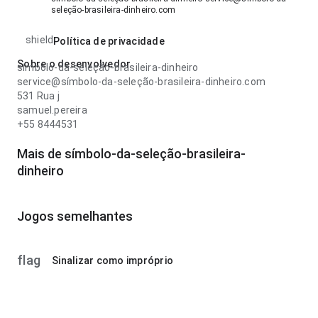
seleção-brasileira-dinheiro.com
shield
Política de privacidade
Sobre o desenvolvedor
símbolo-da-seleção-brasileira-dinheiro
service@símbolo-da-seleção-brasileira-dinheiro.com
531 Rua j
samuel.pereira
+55 8444531
Mais de símbolo-da-seleção-brasileira-
dinheiro
Jogos semelhantes
flag
Sinalizar como impróprio