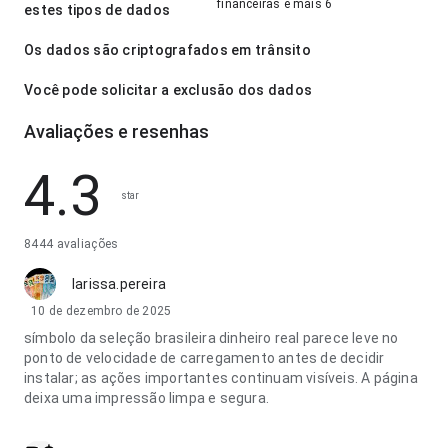
financeiras e mais 6
estes tipos de dados
Os dados são criptografados em trânsito
Você pode solicitar a exclusão dos dados
Avaliações e resenhas
4.3
star
8444 avaliações
larissa.pereira
10 de dezembro de 2025
símbolo da seleção brasileira dinheiro real parece leve no
ponto de velocidade de carregamento antes de decidir
instalar; as ações importantes continuam visíveis. A página
deixa uma impressão limpa e segura.