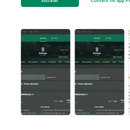
Instalar
Conferir no app P