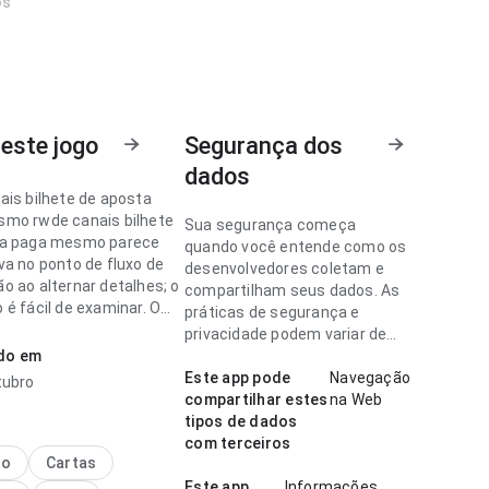
os
este jogo
Segurança dos
dados
ais bilhete de aposta
mo rwde canais bilhete
Sua segurança começa
ta paga mesmo parece
quando você entende como os
va no ponto de fluxo de
desenvolvedores coletam e
o ao alternar detalhes; o
compartilham seus dados. As
 é fácil de examinar. O
práticas de segurança e
 geral parece prático e
privacidade podem variar de
ado em
acordo com o uso, a região e a
idade.
Este app pode
Navegação
tubro
ais bilhete de aposta
compartilhar estes
na Web
smo parece responsiva
tipos de dados
 de velocidade de
com terceiros
mento comparando com
no
Cartas
ecidos; a página não
Este app
Informações