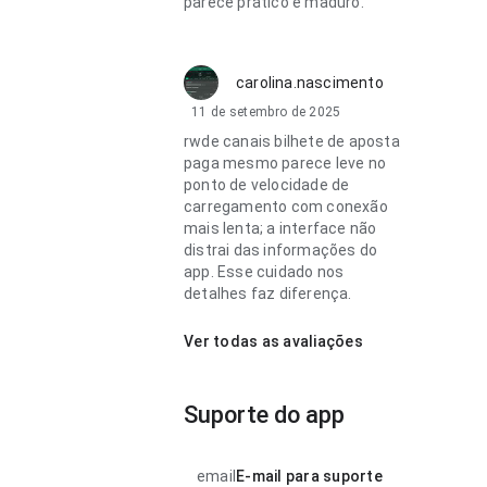
parece prático e maduro.
carolina.nascimento
11 de setembro de 2025
rwde canais bilhete de aposta
paga mesmo parece leve no
ponto de velocidade de
carregamento com conexão
mais lenta; a interface não
distrai das informações do
app. Esse cuidado nos
detalhes faz diferença.
Ver todas as avaliações
Suporte do app
email
E-mail para suporte