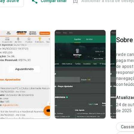
lay Store
Compartilhar
Adicionar à lista de desej
Sobre 
rwde can
paga mes
de apos
responsi
navegaçã
conteúdo
resultado
maduro.
Atualiz
24 de ou
rwde can
de 2025
paga me
no ponto
carrega
Cassi
apps par