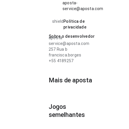
aposta-
service@aposta.com
shield
Política de
privacidade
Sobre o desenvolvedor
aposta
service@aposta.com
257 Rua b
francisca.borges
+55 4189257
Mais de aposta
Jogos
semelhantes