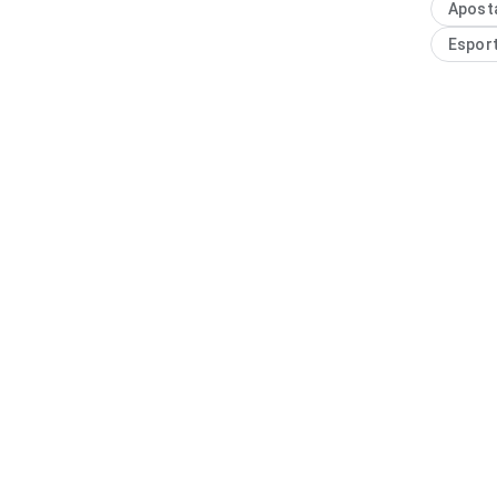
Apost
parece c
combina 
Espor