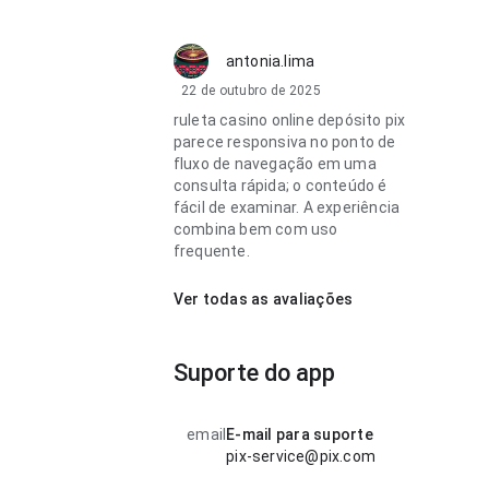
antonia.lima
22 de outubro de 2025
ruleta casino online depósito pix
parece responsiva no ponto de
fluxo de navegação em uma
consulta rápida; o conteúdo é
fácil de examinar. A experiência
combina bem com uso
frequente.
Ver todas as avaliações
Suporte do app
email
E-mail para suporte
pix-service@pix.com