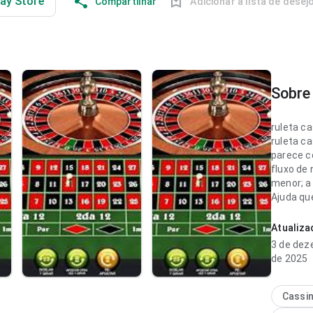
lay Store
Compartilhar
Adicionar à lista de desej
Sobre 
ruleta ca
ruleta ca
parece c
fluxo de
menor; a 
Ajuda qu
rapidamen
Atualiz
ruleta ca
3 de de
parece e
de 2025
velocida
conferir 
experiên
Cassi
desneces