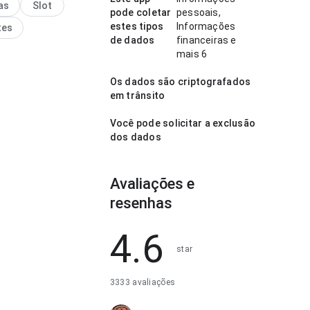
as
Slot
lhes faz diferença.
pode coletar
pessoais,
estes tipos
Informações
tes
de dados
financeiras e
mais 6
Os dados são criptografados
em trânsito
Você pode solicitar a exclusão
dos dados
Avaliações e
resenhas
4.6
star
3333 avaliações