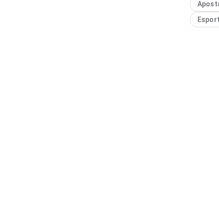
Apost
nos deta
Espor