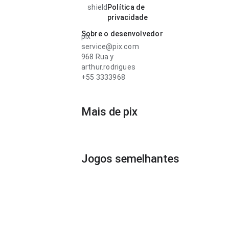
shield
Política de
privacidade
Sobre o desenvolvedor
pix
service@pix.com
968 Rua y
arthur.rodrigues
+55 3333968
Mais de pix
Jogos semelhantes