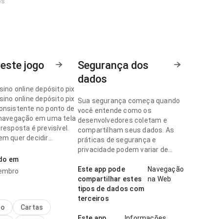
os
este jogo
Segurança dos
dados
sino online depósito pix
sino online depósito pix
Sua segurança começa quando
onsistente no ponto de
você entende como os
 navegação em uma tela
desenvolvedores coletam e
resposta é previsível.
compartilham seus dados. As
em quer decidir
práticas de segurança e
te se vale instalar.
privacidade podem variar de
ado em
acordo com o uso, a região e a
sino online depósito pix
idade.
Este app pode
Navegação
zembro
stável no ponto de
compartilhar estes
na Web
de de carregamento ao
tipos de dados com
avaliações; a
terceiros
cia evita passos
no
Cartas
sários. Esse cuidado
Este app
Informações