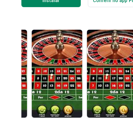
Instalar
Conferir no app P