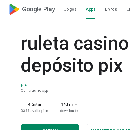
Google Play
Jogos
Apps
Livros
C
ruleta casino
depósito pix
pix
Compras no app
4.6
140 mil+
star
3333 avaliações
downloads