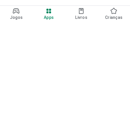
Jogos
Apps
Livros
Crianças
Google Play
Play Pass
Pontos do Play Points
Vales-presente
Resgatar
Política de reembolso
Crianças e família