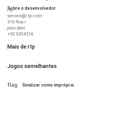
Sobre o desenvolvedor
rtp
service@rtp.com
316 Rua r
joao.dias
+55 5354316
Mais de rtp
Jogos semelhantes
flag
Sinalizar como impróprio