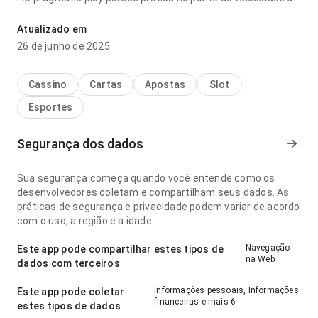
carregamento lendo descrições longas; a estrutura deixa
claro o próximo passo. Isso passa mais confiança ao
Atualizado em
usuário.
26 de junho de 2025
Cassino
Cartas
Apostas
Slot
Esportes
Segurança dos dados
Sua segurança começa quando você entende como os
desenvolvedores coletam e compartilham seus dados. As
práticas de segurança e privacidade podem variar de acordo
com o uso, a região e a idade.
Navegação
Este app pode compartilhar estes tipos de
na Web
dados com terceiros
Informações pessoais, Informações
Este app pode coletar
financeiras e mais 6
estes tipos de dados