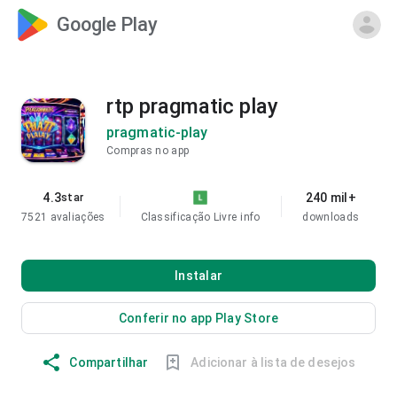
Google Play
rtp pragmatic play
pragmatic-play
Compras no app
4.3
240 mil+
star
7521 avaliações
Classificação Livre
info
downloads
Instalar
Conferir no app Play Store
Compartilhar
Adicionar à lista de desejos