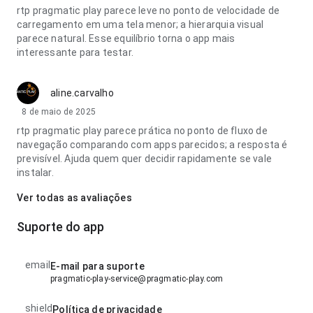
rtp pragmatic play parece leve no ponto de velocidade de
carregamento em uma tela menor; a hierarquia visual
parece natural. Esse equilíbrio torna o app mais
interessante para testar.
aline.carvalho
8 de maio de 2025
rtp pragmatic play parece prática no ponto de fluxo de
navegação comparando com apps parecidos; a resposta é
previsível. Ajuda quem quer decidir rapidamente se vale
instalar.
Ver todas as avaliações
Suporte do app
email
E-mail para suporte
pragmatic-play-service@pragmatic-play.com
shield
Política de privacidade