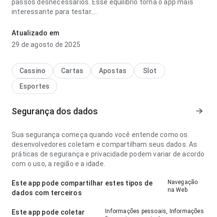
passos desnecessários. Esse equilíbrio torna o app mais
interessante para testar.
roulette rtp money coming melhor horário para jogar guia
Atualizado em
parece confortável no ponto de fluxo de navegação ao
29 de agosto de 2025
conferir avaliações; os rótulos são fáceis de acompanhar.
Esse equilíbrio torna o app mais interessante para testar.
Cassino
Cartas
Apostas
Slot
Esportes
Segurança dos dados
Sua segurança começa quando você entende como os
desenvolvedores coletam e compartilham seus dados. As
práticas de segurança e privacidade podem variar de acordo
com o uso, a região e a idade.
Navegação
Este app pode compartilhar estes tipos de
na Web
dados com terceiros
Informações pessoais, Informações
Este app pode coletar