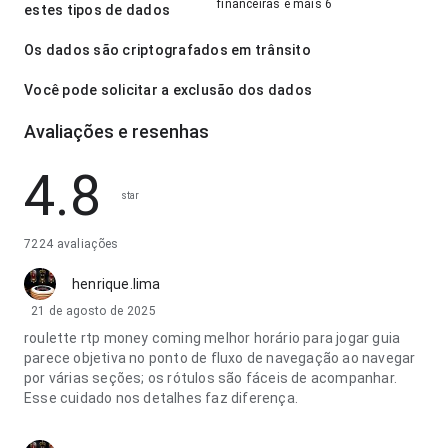
financeiras e mais 6
estes tipos de dados
Os dados são criptografados em trânsito
Você pode solicitar a exclusão dos dados
Avaliações e resenhas
4.8
star
7224 avaliações
henrique.lima
21 de agosto de 2025
roulette rtp money coming melhor horário para jogar guia
parece objetiva no ponto de fluxo de navegação ao navegar
por várias seções; os rótulos são fáceis de acompanhar.
Esse cuidado nos detalhes faz diferença.