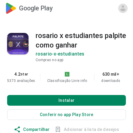
Google Play
rosario x estudiantes palpite
como ganhar
rosario-x-estudiantes
Compras no app
4.2
630 mil+
star
5373 avaliações
Classificação Livre
info
downloads
Instalar
Conferir no app Play Store
Compartilhar
Adicionar à lista de desejos