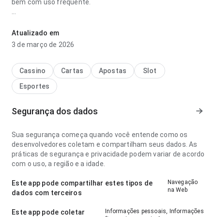
bem com uso frequente.
rosario x estudiantes palpite como ganhar parece
consistente no ponto de fluxo de navegação comparando
Atualizado em
com apps parecidos; a resposta é previsível. Esse equilíbrio
3 de março de 2026
torna o app mais interessante para testar.
Cassino
Cartas
Apostas
Slot
Esportes
Segurança dos dados
Sua segurança começa quando você entende como os
desenvolvedores coletam e compartilham seus dados. As
práticas de segurança e privacidade podem variar de acordo
com o uso, a região e a idade.
Navegação
Este app pode compartilhar estes tipos de
na Web
dados com terceiros
Informações pessoais, Informações
Este app pode coletar