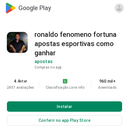
Google Play
ronaldo fenomeno fortuna
apostas esportivas como
ganhar
apostas
Compras no app
4.4
960 mil+
star
2857 avaliações
Classificação Livre
info
downloads
Instalar
Conferir no app Play Store