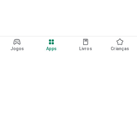
Jogos
Apps
Livros
Crianças
Google Play
Play Pass
Pontos do Play Points
Vales-presente
Resgatar