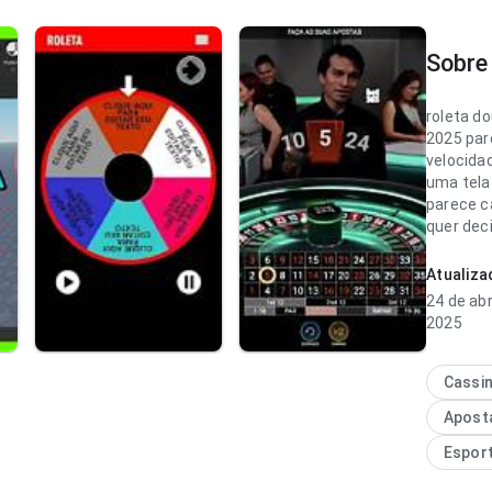
Sobre 
roleta do
2025 par
velocida
uma tela
parece c
quer dec
vale insta
Atualiz
roleta d
24 de abr
estável 
2025
de carre
avaliaçõ
carregad
Cassi
parece p
Apost
Espor