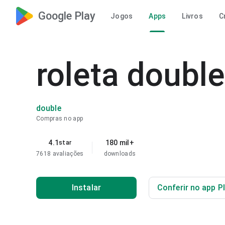
Google Play
Jogos
Apps
Livros
C
roleta doubl
double
Compras no app
4.1
180 mil+
star
7618 avaliações
downloads
Instalar
Conferir no app P