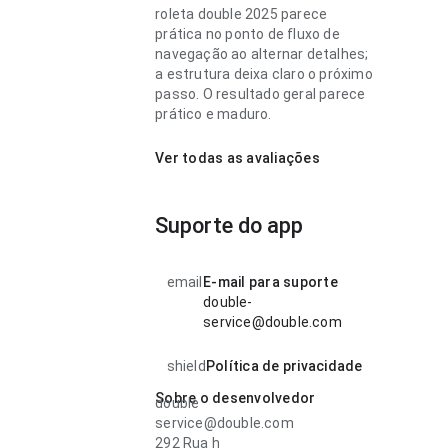
roleta double 2025 parece
prática no ponto de fluxo de
navegação ao alternar detalhes;
a estrutura deixa claro o próximo
passo. O resultado geral parece
prático e maduro.
Ver todas as avaliações
Suporte do app
email
E-mail para suporte
double-
service@double.com
shield
Política de privacidade
Sobre o desenvolvedor
double
service@double.com
292 Rua h