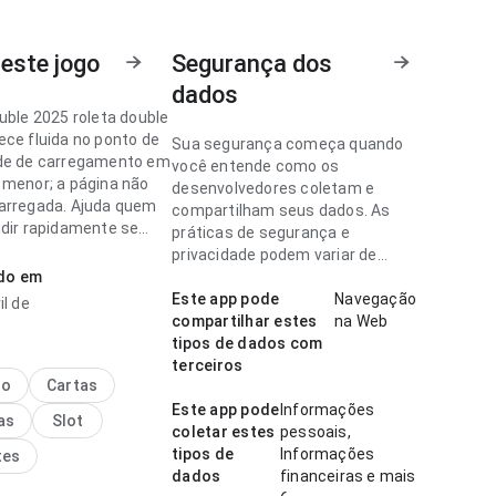
este jogo
Segurança dos
dados
uble 2025 roleta double
ece fluida no ponto de
Sua segurança começa quando
de de carregamento em
você entende como os
 menor; a página não
desenvolvedores coletam e
arregada. Ajuda quem
compartilham seus dados. As
idir rapidamente se
práticas de segurança e
lar.
privacidade podem variar de
ado em
acordo com o uso, a região e a
ouble 2025 parece
idade.
Este app pode
Navegação
il de
no ponto de velocidade
compartilhar estes
na Web
gamento ao conferir
tipos de dados com
es; a página não parece
terceiros
a. O resultado geral
no
Cartas
rático e maduro.
Este app pode
Informações
as
Slot
coletar estes
pessoais,
tipos de
Informações
tes
dados
financeiras e mais