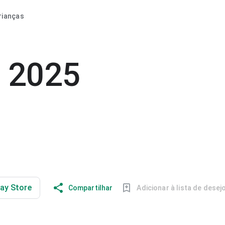
rianças
e 2025
lay Store
Compartilhar
Adicionar à lista de desej