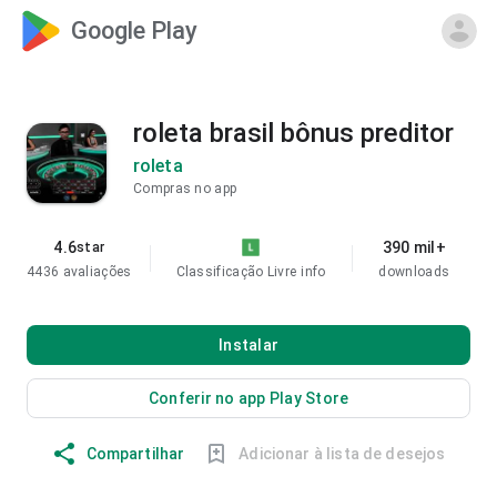
Google Play
roleta brasil bônus preditor
roleta
Compras no app
4.6
390 mil+
star
4436 avaliações
Classificação Livre
info
downloads
Instalar
Conferir no app Play Store
Compartilhar
Adicionar à lista de desejos