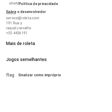
shield
Política de privacidade
Sobre o desenvolvedor
roleta
service@roleta.com
191 Rua y
raquel.carvalho
+55 4436191
Mais de roleta
Jogos semelhantes
flag
Sinalizar como impróprio