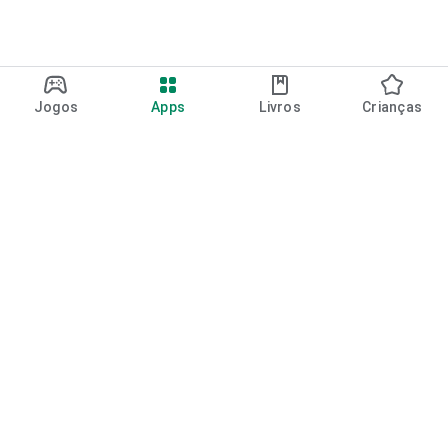
Jogos
Apps
Livros
Crianças
Google Play
Play Pass
Pontos do Play Points
Vales-presente
Resgatar
Política de reembolso