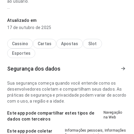
ao usuário.
rival do atlético mineiro vip funciona parece confiável no
ponto de fluxo de navegação antes de decidir instalar; a
Atualizado em
hierarquia visual parece natural. A página deixa uma
17 de outubro de 2025
impressão limpa e segura.
Cassino
Cartas
Apostas
Slot
Esportes
Segurança dos dados
Sua segurança começa quando você entende como os
desenvolvedores coletam e compartilham seus dados. As
práticas de segurança e privacidade podem variar de acordo
com o uso, a região e a idade.
Navegação
Este app pode compartilhar estes tipos de
na Web
dados com terceiros
Informações pessoais, Informações
Este app pode coletar