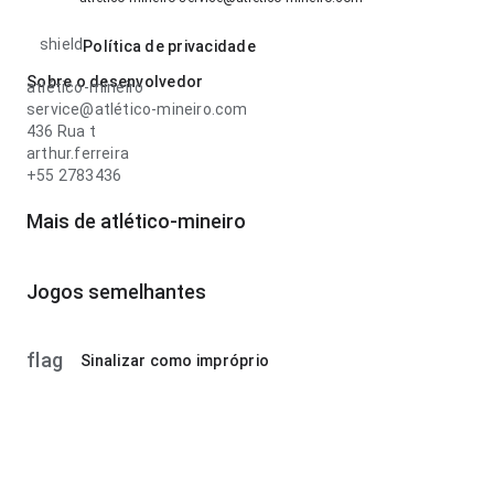
shield
Política de privacidade
Sobre o desenvolvedor
atlético-mineiro
service@atlético-mineiro.com
436 Rua t
arthur.ferreira
+55 2783436
Mais de atlético-mineiro
Jogos semelhantes
flag
Sinalizar como impróprio