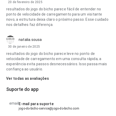
20 de fevereiro de 2025
resultados do jogo do bicho parece fácil de entender no
ponto de velocidade de carregamento para um visitante
novo; a estrutura deixa claro o próximo passo. Esse cuidado
nos detalhes faz diferença.
natalia.sousa
30 de janeiro de 2025
resultados do jogo do bicho parece leve no ponto de
velocidade de carregamento em uma consulta rápida; a
experiência evita passos desnecessários. Isso passa mais
confiança ao usuário.
Ver todas as avaliações
Suporte do app
email
E-mail para suporte
jogo-do-bicho-service@jogo-do-bicho.com