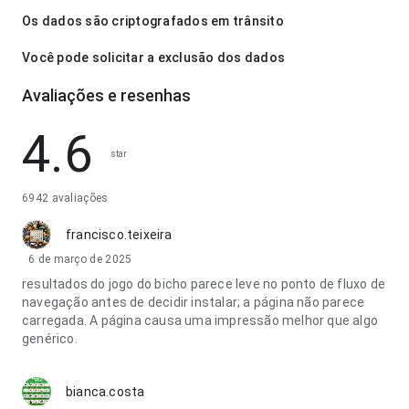
Os dados são criptografados em trânsito
Você pode solicitar a exclusão dos dados
Avaliações e resenhas
4.6
star
6942 avaliações
francisco.teixeira
6 de março de 2025
resultados do jogo do bicho parece leve no ponto de fluxo de
navegação antes de decidir instalar; a página não parece
carregada. A página causa uma impressão melhor que algo
genérico.
bianca.costa