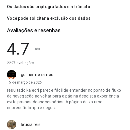
Os dados são criptografados em trânsito
Você pode solicitar a exclusão dos dados
Avaliações e resenhas
4.7
star
2297 avaliações
guilherme.ramos
5 de março de 2026
resultado kaledri parece fácil de entender no ponto de fluxo
de navegação ao voltar para a página depois; a experiência
evita passos desnecessários. A página deixa uma
impressão limpa e segura.
leticia.reis