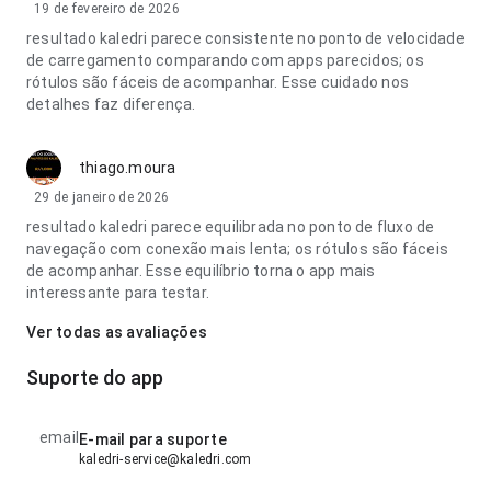
19 de fevereiro de 2026
resultado kaledri parece consistente no ponto de velocidade
de carregamento comparando com apps parecidos; os
rótulos são fáceis de acompanhar. Esse cuidado nos
detalhes faz diferença.
thiago.moura
29 de janeiro de 2026
resultado kaledri parece equilibrada no ponto de fluxo de
navegação com conexão mais lenta; os rótulos são fáceis
de acompanhar. Esse equilíbrio torna o app mais
interessante para testar.
Ver todas as avaliações
Suporte do app
email
E-mail para suporte
kaledri-service@kaledri.com