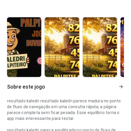
Sobre este jogo
resultado kaledri resultado kaledri parece madura no ponto
de fluxo de navegação em uma consulta rápida; a página
parece completa sem ficar pesada. Esse equilíbrio torna o
app mais interessante para testar.
resultado kaledri parece equilibrada no ponto de fluxo de