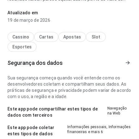
navegação ao conferir avaliações; a página não parece
carregada. O resultado geral parece prático e maduro.
Atualizado em
19 de março de 2026
Cassino
Cartas
Apostas
Slot
Esportes
Segurança dos dados
Sua segurança começa quando você entende como os
desenvolvedores coletam e compartilham seus dados. As
práticas de segurança e privacidade podem variar de acordo
com o uso, a região e a idade.
Navegação
Este app pode compartilhar estes tipos de
na Web
dados com terceiros
Informações pessoais, Informações
Este app pode coletar
financeiras e mais 6
estes tipos de dados