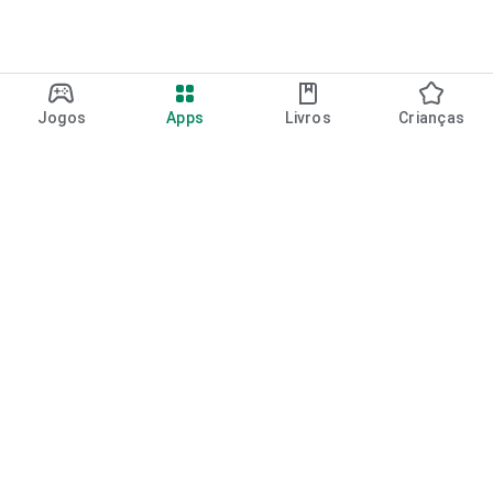
Jogos
Apps
Livros
Crianças
Google Play
Play Pass
Pontos do Play Points
Vales-presente
Resgatar
Política de reembolso