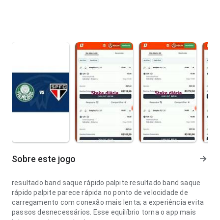
Sobre este jogo
resultado band saque rápido palpite resultado band saque
rápido palpite parece rápida no ponto de velocidade de
carregamento com conexão mais lenta; a experiência evita
passos desnecessários. Esse equilíbrio torna o app mais