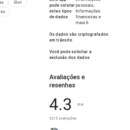
as
Slot
nos detalhes faz
pode coletar
pessoais,
a.
estes tipos
Informações
tes
de dados
financeiras e
mais 6
Os dados são criptografados
em trânsito
Você pode solicitar a
exclusão dos dados
Avaliações e
resenhas
4.3
star
5215 avaliações