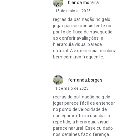
bianca.moreira
15 de maio de 2025
regras da patinação no gelo
jogar parece consistente no
ponto de fluxo de navegação
ao conferir avaliações; a
hierarquia visual parece
natural. A experiência combina
bem com uso frequente.
fernanda.borges
1 de maio de 2025
regras da patinação no gelo
jogar parece fácil de entender
no ponto de velocidade de
carregamento no uso diário
repetido; a hierarquia visual
parece natural. Esse cuidado
nos detalhes faz diferença.