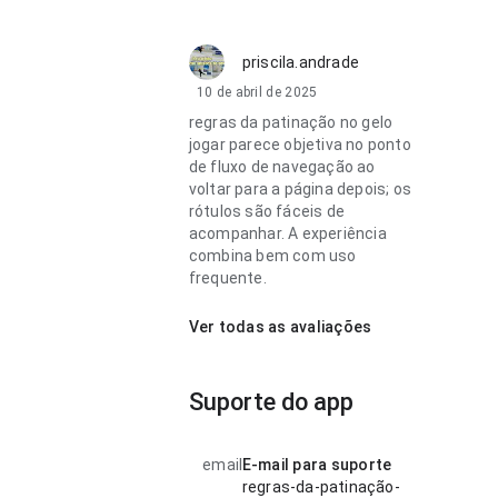
priscila.andrade
10 de abril de 2025
regras da patinação no gelo
jogar parece objetiva no ponto
de fluxo de navegação ao
voltar para a página depois; os
rótulos são fáceis de
acompanhar. A experiência
combina bem com uso
frequente.
Ver todas as avaliações
Suporte do app
email
E-mail para suporte
regras-da-patinação-