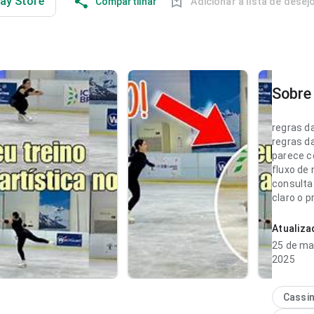
lay Store
Compartilhar
Adicionar à lista de desej
Sobre 
regras da
regras da
parece c
fluxo de
consulta 
claro o 
cuidado 
diferenç
Atualiz
25 de ma
regras da
2025
parece r
fluxo de
decidir i
Cassi
completa