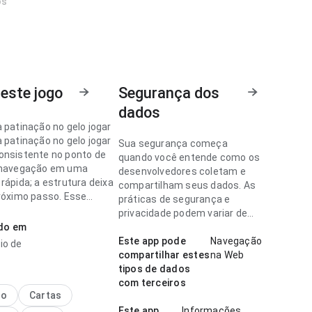
os
este jogo
Segurança dos
dados
 patinação no gelo jogar
 patinação no gelo jogar
Sua segurança começa
onsistente no ponto de
quando você entende como os
 navegação em uma
desenvolvedores coletam e
rápida; a estrutura deixa
compartilham seus dados. As
próximo passo. Esse
práticas de segurança e
nos detalhes faz
privacidade podem variar de
a.
ado em
acordo com o uso, a região e a
idade.
Este app pode
Navegação
io de
 patinação no gelo jogar
compartilhar estes
na Web
esponsiva no ponto de
tipos de dados
 navegação antes de
com terceiros
nstalar; a página parece
no
Cartas
 sem ficar pesada. Esse
Este app
Informações