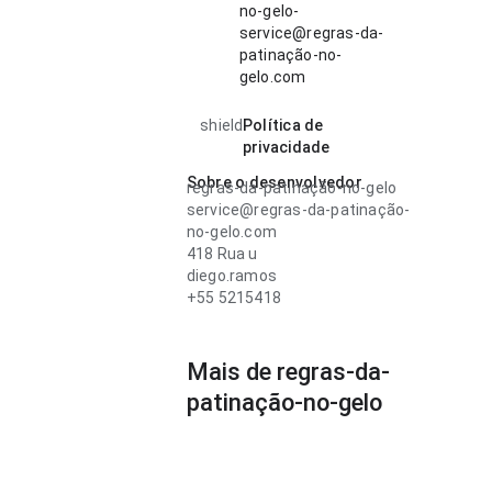
no-gelo-
service@regras-da-
patinação-no-
gelo.com
shield
Política de
privacidade
Sobre o desenvolvedor
regras-da-patinação-no-gelo
service@regras-da-patinação-
no-gelo.com
418 Rua u
diego.ramos
+55 5215418
Mais de regras-da-
patinação-no-gelo