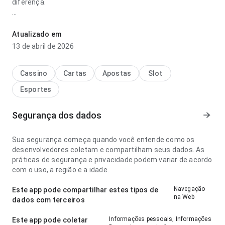
diferença.
red bull x bahia 1000 em slot 2027 parece confortável no
ponto de fluxo de navegação ao alternar detalhes; a
Atualizado em
hierarquia visual parece natural. A página causa uma
13 de abril de 2026
impressão melhor que algo genérico.
Cassino
Cartas
Apostas
Slot
Esportes
Segurança dos dados
Sua segurança começa quando você entende como os
desenvolvedores coletam e compartilham seus dados. As
práticas de segurança e privacidade podem variar de acordo
com o uso, a região e a idade.
Navegação
Este app pode compartilhar estes tipos de
na Web
dados com terceiros
Informações pessoais, Informações
Este app pode coletar