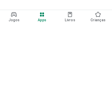
Jogos
Apps
Livros
Crianças
Google Play
Play Pass
Pontos do Play Points
Vales-presente
Resgatar
Política de reembolso