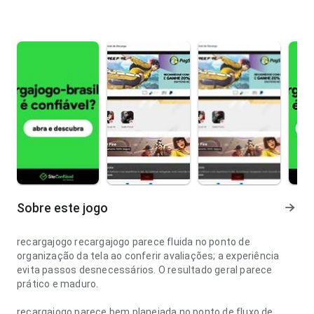
Sobre este jogo
recargajogo recargajogo parece fluida no ponto de
organização da tela ao conferir avaliações; a experiência
evita passos desnecessários. O resultado geral parece
prático e maduro.
recargajogo parece bem planejada no ponto de fluxo de