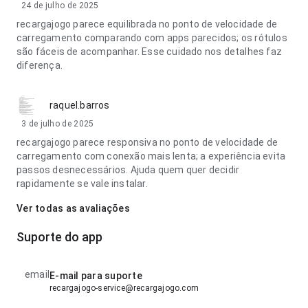
24 de julho de 2025
recargajogo parece equilibrada no ponto de velocidade de
carregamento comparando com apps parecidos; os rótulos
são fáceis de acompanhar. Esse cuidado nos detalhes faz
diferença.
raquel.barros
3 de julho de 2025
recargajogo parece responsiva no ponto de velocidade de
carregamento com conexão mais lenta; a experiência evita
passos desnecessários. Ajuda quem quer decidir
rapidamente se vale instalar.
Ver todas as avaliações
Suporte do app
email
E-mail para suporte
recargajogo-service@recargajogo.com