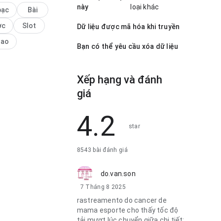
này
loại khác
ận ra.
bạc
Bài
ợc
Slot
Dữ liệu được mã hóa khi truyền
hao
Bạn có thể yêu cầu xóa dữ liệu
Xếp hạng và đánh
giá
4.2
star
8543 bài đánh giá
do.van.son
7 Tháng 8 2025
rastreamento do cancer de
mama esporte cho thấy tốc độ
tải mượt lúc chuyển giữa chi tiết;