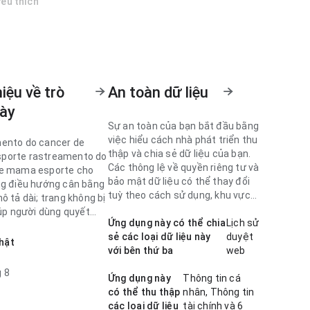
êu thích
hiệu về trò
An toàn dữ liệu
này
Sự an toàn của bạn bắt đầu bằng
việc hiểu cách nhà phát triển thu
ento do cancer de
thập và chia sẻ dữ liệu của bạn.
porte rastreamento do
Các thông lệ về quyền riêng tư và
de mama esporte cho
bảo mật dữ liệu có thể thay đổi
ng điều hướng cân bằng
tuỳ theo cách sử dụng, khu vực
ô tả dài; trang không bị
và độ tuổi.
iúp người dùng quyết
Ứng dụng này có thể chia
Lịch sử
 đặt nhanh hơn.
sẻ các loại dữ liệu này
duyệt
hật
với bên thứ ba
web
ento do cancer de
orte cho thấy luồng
 8
Ứng dụng này
Thông tin cá
ng đáng tin cậy trong
có thể thu thập
nhân, Thông tin
hằng ngày; nhãn dễ
các loại dữ liệu
tài chính và 6
chăm chút chi tiết này