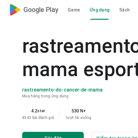
Google Play
Game
Ứng dụng
Sách
rastreamento
mama espor
rastreamento-do-cancer-de-mama
Mua hàng trong ứng dụng
4.2
530 N+
star
8543 bài đánh giá
lượt tải xuống