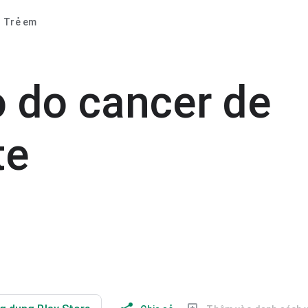
Trẻ em
 do cancer de
te