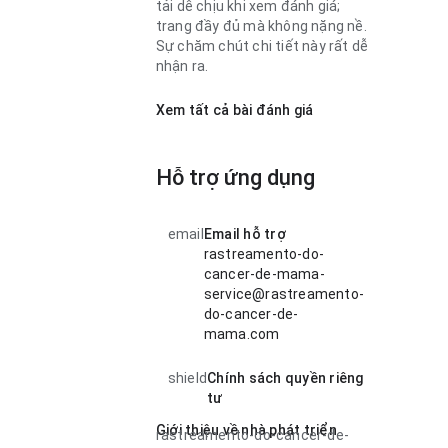
tải dễ chịu khi xem đánh giá;
trang đầy đủ mà không nặng nề.
Sự chăm chút chi tiết này rất dễ
nhận ra.
Xem tất cả bài đánh giá
Hỗ trợ ứng dụng
email
Email hỗ trợ
rastreamento-do-
cancer-de-mama-
service@rastreamento-
do-cancer-de-
mama.com
shield
Chính sách quyền riêng
tư
Giới thiệu về nhà phát triển
rastreamento-do-cancer-de-