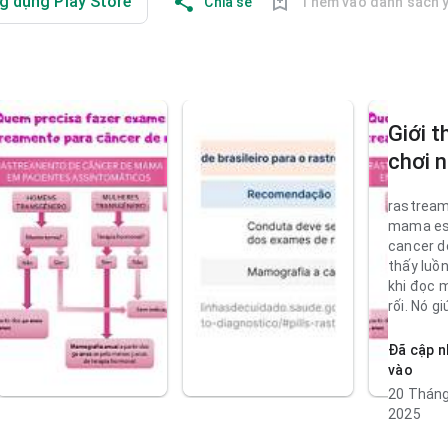
g dụng Play Store
Chia sẻ
Thêm vào danh sách y
Giới t
chơi 
rastream
mama es
cancer 
thấy luồ
khi đọc m
rối. Nó g
định cài
Đã cập n
rastream
vào
mama esp
20 Tháng
điều hướ
2025
sử dụng 
hiểu. Sự 