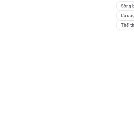
rất dễ nh
Sòng 
Cá cư
Thể t