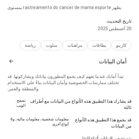
يظهر rastreamento do cancer de mama esporte بمستوى
مركز في جانب سرعة التحميل في الاستخدام اليومي المتكرر؛
الصفحة تبدو كاملة دون ثقل. هذا يمنح المستخدم ثقة أكبر.
تاريخ التحديث
20 أغسطس 2025
كازينو
بطاقات
مراهنات
سلوت
رياضة
أمان البيانات
تبدأ أمانك عندما تفهم كيف يجمع المطورون بياناتك ويشاركونها. قد
تختلف ممارسات الخصوصية وأمان البيانات بناءً على الاستخدام
والمنطقة والعمر.
تصفح
قد يشارك هذا التطبيق هذه الأنواع من البيانات مع أطراف
الويب
ثالثة
معلومات شخصية، معلومات مالية، و6
قد يجمع هذا التطبيق هذه الأنواع
أنواع أخرى
من البيانات
يتم تشفير البيانات أثناء النقل