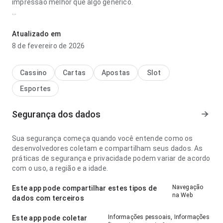
impressão melhor que algo genérico.
rapid vienna x fiorentina palpite parece equilibrada no ponto
de velocidade de carregamento ao alternar detalhes; a
Atualizado em
resposta é previsível. A página deixa uma impressão limpa e
8 de fevereiro de 2026
segura.
Cassino
Cartas
Apostas
Slot
Esportes
Segurança dos dados
Sua segurança começa quando você entende como os
desenvolvedores coletam e compartilham seus dados. As
práticas de segurança e privacidade podem variar de acordo
com o uso, a região e a idade.
Navegação
Este app pode compartilhar estes tipos de
na Web
dados com terceiros
Informações pessoais, Informações
Este app pode coletar