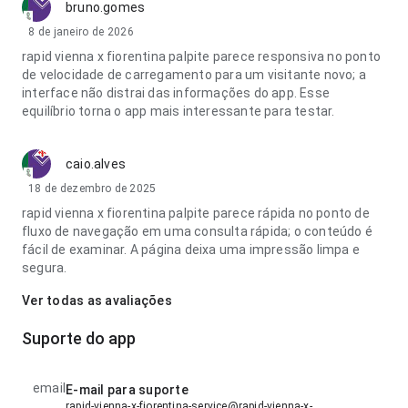
bruno.gomes
8 de janeiro de 2026
rapid vienna x fiorentina palpite parece responsiva no ponto
de velocidade de carregamento para um visitante novo; a
interface não distrai das informações do app. Esse
equilíbrio torna o app mais interessante para testar.
caio.alves
18 de dezembro de 2025
rapid vienna x fiorentina palpite parece rápida no ponto de
fluxo de navegação em uma consulta rápida; o conteúdo é
fácil de examinar. A página deixa uma impressão limpa e
segura.
Ver todas as avaliações
Suporte do app
email
E-mail para suporte
rapid-vienna-x-fiorentina-service@rapid-vienna-x-