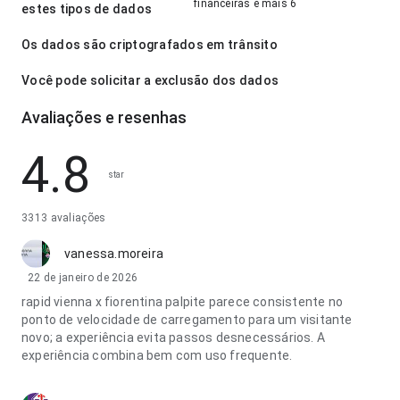
financeiras e mais 6
estes tipos de dados
Os dados são criptografados em trânsito
Você pode solicitar a exclusão dos dados
Avaliações e resenhas
4.8
star
3313 avaliações
vanessa.moreira
22 de janeiro de 2026
rapid vienna x fiorentina palpite parece consistente no
ponto de velocidade de carregamento para um visitante
novo; a experiência evita passos desnecessários. A
experiência combina bem com uso frequente.