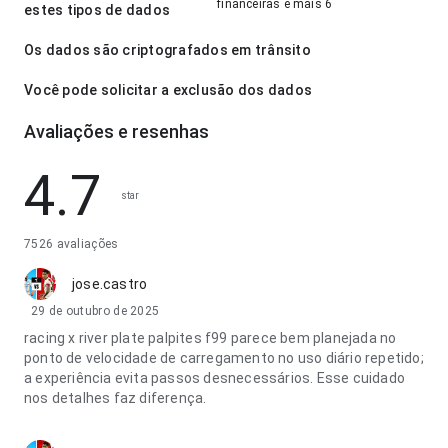
financeiras e mais 6
estes tipos de dados
Os dados são criptografados em trânsito
Você pode solicitar a exclusão dos dados
Avaliações e resenhas
4.7
star
7526 avaliações
jose.castro
29 de outubro de 2025
racing x river plate palpites f99 parece bem planejada no
ponto de velocidade de carregamento no uso diário repetido;
a experiência evita passos desnecessários. Esse cuidado
nos detalhes faz diferença.