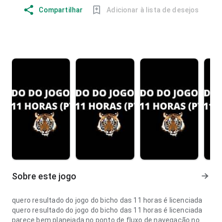
Compartilhar
Adicionar à lista de desejos
Sobre este jogo
quero resultado do jogo do bicho das 11 horas é licenciada
quero resultado do jogo do bicho das 11 horas é licenciada
parece bem planejada no ponto de fluxo de navegação no