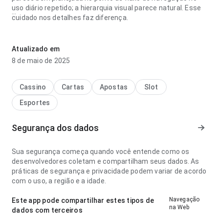
uso diário repetido; a hierarquia visual parece natural. Esse
cuidado nos detalhes faz diferença.
quero resultado do jogo do bicho das 11 horas é licenciada
parece confortável no ponto de fluxo de navegação ao
Atualizado em
navegar por várias seções; a resposta é previsível. Isso
8 de maio de 2025
passa mais confiança ao usuário.
Cassino
Cartas
Apostas
Slot
Esportes
Segurança dos dados
Sua segurança começa quando você entende como os
desenvolvedores coletam e compartilham seus dados. As
práticas de segurança e privacidade podem variar de acordo
com o uso, a região e a idade.
Navegação
Este app pode compartilhar estes tipos de
na Web
dados com terceiros